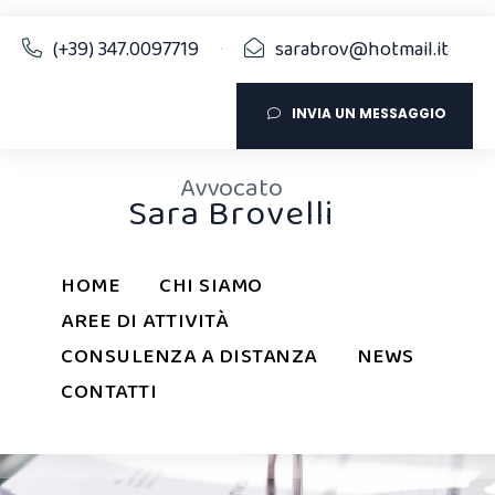
(+39) 347.0097719
sarabrov@hotmail.it
·
INVIA UN MESSAGGIO
Avvocato
Sara Brovelli
HOME
CHI SIAMO
COMPLIANCE 231 E MODELLI
AREE DI ATTIVITÀ
ORGANIZZATIVI D.LGS. 231/2001
CONSULENZA A DISTANZA
NEWS
CONTATTI